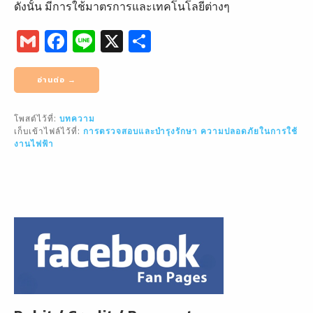
ดังนั้น มีการใช้มาตรการและเทคโนโลยีต่างๆ
G
F
Li
X
S
m
a
n
h
ai
c
e
ar
อ่านต่อ →
l
e
e
โพสต์ไว้ที่:
บทความ
b
เก็บเข้าไฟล์ไว้ที่:
การตรวจสอบและบำรุงรักษา
ความปลอดภัยในการใช้
o
งานไฟฟ้า
o
k