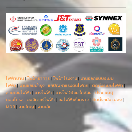
ไฟฟ้าบ้าน
|
ไฟฟ้าอาคาร
|
ไฟฟ้าโรงงาน
|
งานออกแบบระบบ
ไฟฟ้า
|
งานซ่อมบำรุง
|
แก้ปัญหาแรงดันไฟตก
|
ติดตั้งระบบไฟฟ้า
|
สายเมนไฟฟ้า
|
ช่างไฟฟ้า
|
ช่างไฟ 24ชม ใกล้ฉัน
|
ประกอบตู้
คอนโทรล
|
ขอมิเตอร์ไฟฟ้า
|
ขอไฟฟ้าชั่วคราว
|
ติดตั้งหม้อแปลง
|
MDB
|
งานใหญ่
|
งานเล็ก