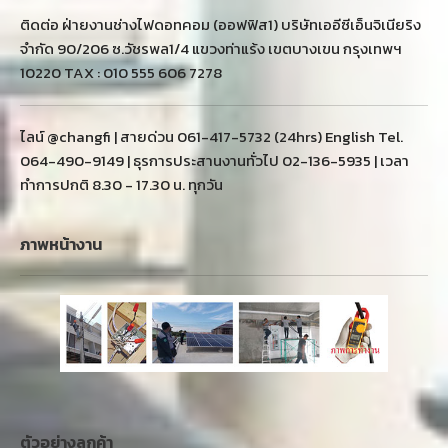
ติดต่อ ฝ่ายงานช่างไฟดอทคอม (ออฟฟิส1) บริษัทเออีซีเอ็นจิเนียริง
จำกัด 90/206 ซ.วัชรพล1/4 แขวงท่าแร้ง เขตบางเขน กรุงเทพฯ
10220 TAX : 010 555 606 7278
ไลน์ @changfi | สายด่วน 061-417-5732 (24hrs) English Tel.
064-490-9149 | ธุรการประสานงานทั่วไป 02-136-5935 | เวลา
ทำการปกติ 8.30 - 17.30 น. ทุกวัน
ภาพหน้างาน
ตัวอย่างลูกค้า