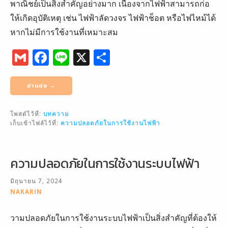
พาณิชย์เป็นสิ่งสำคัญอย่างมาก เนื่องจากไฟฟ้าสามารถก่อ
ให้เกิดอุบัติเหตุ เช่น ไฟฟ้าลัดวงจร ไฟฟ้าช็อต หรือไฟไหม้ได้
หากไม่มีการใช้งานที่เหมาะสม
G
F
Li
X
S
m
a
n
h
ai
c
e
ar
อ่านต่อ →
l
e
e
โพสต์ไว้ที่:
บทความ
b
เก็บเข้าไฟล์ไว้ที่:
ความปลอดภัยในการใช้งานไฟฟ้า
o
o
ความปลอดภัยในการใช้งานระบบไฟฟ้า
k
มิถุนายน 7, 2024
NAKARIN
วามปลอดภัยในการใช้งานระบบไฟฟ้าเป็นสิ่งสำคัญที่ต้องให้