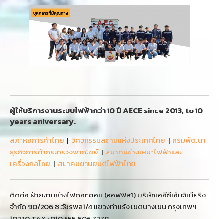
ผู้ให้บริการงานระบบไฟฟ้ากว่า 10 ปี AECE since 2013, to 10
years aniversary.
สภาหอการค้าไทย
|
วิศวกรรมสถานแห่งประเทศไทย
|
กรมพัฒนา
ธุรกิจการค้ากระทรวงพาณิชย์
|
สมาคมช่างเหมาไฟฟ้าและ
เครื่องกลไทย
|
สมาคมยานยนต์ไฟฟ้าไทย
ติดต่อ ฝ่ายงานช่างไฟดอทคอม (ออฟฟิส1) บริษัทเออีซีเอ็นจิเนียริง
จำกัด 90/206 ซ.วัชรพล1/4 แขวงท่าแร้ง เขตบางเขน กรุงเทพฯ
10220 TAX : 010 555 606 7278