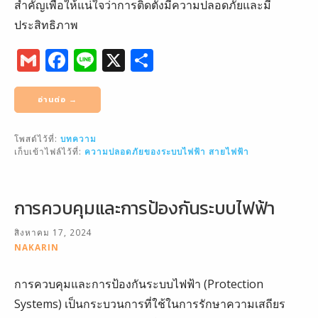
สำคัญเพื่อให้แน่ใจว่าการติดตั้งมีความปลอดภัยและมี
ประสิทธิภาพ
G
F
Li
X
S
m
a
n
h
ai
c
e
ar
อ่านต่อ →
l
e
e
โพสต์ไว้ที่:
บทความ
b
เก็บเข้าไฟล์ไว้ที่:
ความปลอดภัยของระบบไฟฟ้า
สายไฟฟ้า
o
o
การควบคุมและการป้องกันระบบไฟฟ้า
k
สิงหาคม 17, 2024
NAKARIN
การควบคุมและการป้องกันระบบไฟฟ้า (Protection
Systems) เป็นกระบวนการที่ใช้ในการรักษาความเสถียร