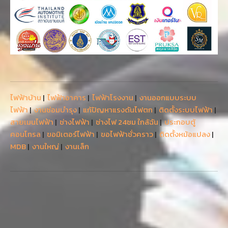
ไฟฟ้าบ้าน
|
ไฟฟ้าอาคาร
|
ไฟฟ้าโรงงาน
|
งานออกแบบระบบ
ไฟฟ้า
|
งานซ่อมบำรุง
|
แก้ปัญหาแรงดันไฟตก
|
ติดตั้งระบบไฟฟ้า
|
สายเมนไฟฟ้า
|
ช่างไฟฟ้า
|
ช่างไฟ 24ชม ใกล้ฉัน
|
ประกอบตู้
คอนโทรล
|
ขอมิเตอร์ไฟฟ้า
|
ขอไฟฟ้าชั่วคราว
|
ติดตั้งหม้อแปลง
|
MDB
|
งานใหญ่
|
งานเล็ก