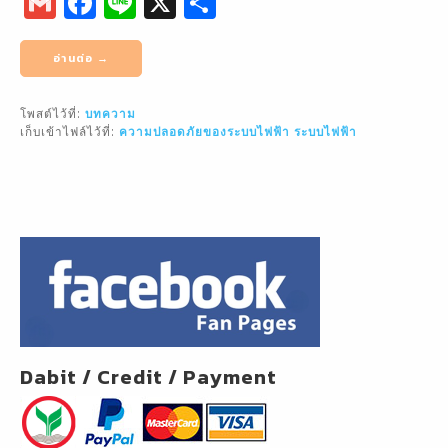
G
F
Li
X
S
m
a
n
h
ai
c
e
ar
อ่านต่อ →
l
e
e
โพสต์ไว้ที่:
บทความ
b
เก็บเข้าไฟล์ไว้ที่:
ความปลอดภัยของระบบไฟฟ้า
ระบบไฟฟ้า
o
o
k
Dabit / Credit / Payment