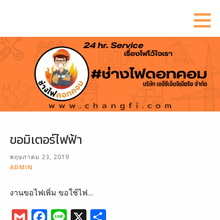
ข้าม
ไป
ยัง
เนื้อหา
ขอมิเตอร์ไฟฟ้า
พฤษภาคม 23, 2019
ADMIN
งานขอไฟเพิ่ม ขอใช้ไฟ…
G
F
Li
X
S