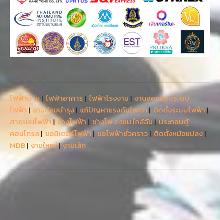
ไฟฟ้าบ้าน
|
ไฟฟ้าอาคาร
|
ไฟฟ้าโรงงาน
|
งานออกแบบระบบ
ไฟฟ้า
|
งานซ่อมบำรุง
|
แก้ปัญหาแรงดันไฟตก
|
ติดตั้งระบบไฟฟ้า
|
สายเมนไฟฟ้า
|
ช่างไฟฟ้า
|
ช่างไฟ 24ชม ใกล้ฉัน
|
ประกอบตู้
คอนโทรล
|
ขอมิเตอร์ไฟฟ้า
|
ขอไฟฟ้าชั่วคราว
|
ติดตั้งหม้อแปลง
|
MDB
|
งานใหญ่
|
งานเล็ก