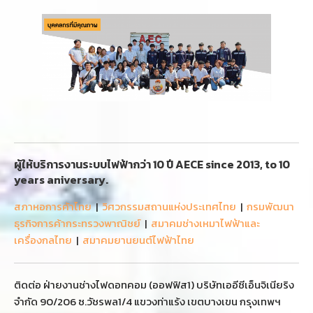
ผู้ให้บริการงานระบบไฟฟ้ากว่า 10 ปี AECE since 2013, to 10
years aniversary.
สภาหอการค้าไทย
|
วิศวกรรมสถานแห่งประเทศไทย
|
กรมพัฒนา
ธุรกิจการค้ากระทรวงพาณิชย์
|
สมาคมช่างเหมาไฟฟ้าและ
เครื่องกลไทย
|
สมาคมยานยนต์ไฟฟ้าไทย
ติดต่อ ฝ่ายงานช่างไฟดอทคอม (ออฟฟิส1) บริษัทเออีซีเอ็นจิเนียริง
จำกัด 90/206 ซ.วัชรพล1/4 แขวงท่าแร้ง เขตบางเขน กรุงเทพฯ