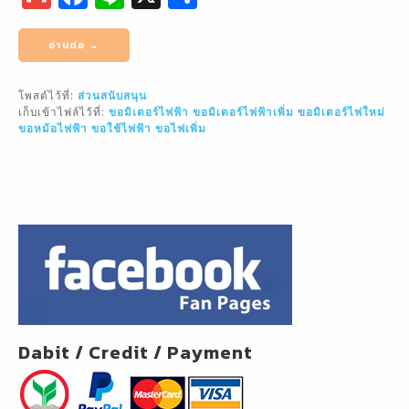
m
a
n
h
ai
c
e
ar
อ่านต่อ →
l
e
e
โพสต์ไว้ที่:
ส่วนสนับสนุน
b
เก็บเข้าไฟล์ไว้ที่:
ขอมิเตอร์ไฟฟ้า
ขอมิเตอร์ไฟฟ้าเพิ่ม
ขอมิเตอร์ไฟใหม่
o
ขอหม้อไฟฟ้า
ขอใช้ไฟฟ้า
ขอไฟเพิ่ม
o
k
Dabit / Credit / Payment