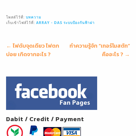
m
a
n
h
ai
c
e
ar
โพสต์ไว้ที่:
บทความ
l
e
e
เก็บเข้าไฟล์ไว้ที่:
ARRAY - DAS
ระบบป้องกันฟ้าผ่า
b
o
แนะแนว
← ไฟดับจุดเดียว ไฟตก
ทำความรู้จัก “เทอร์โมสตัท”
o
เรื่อง
บ่อย เกิดจากอะไร ?
คืออะไร ? →
k
Dabit / Credit / Payment