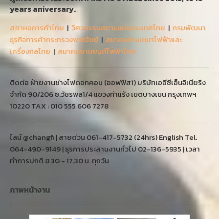
years aniversary.
สภาหอการค้าไทย
|
วิศวกรรมสถานแห่งประเทศไทย
|
กรมพัฒนา
ธุรกิจการค้ากระทรวงพาณิชย์
|
สมาคมช่างเหมาไฟฟ้าและ
เครื่องกลไทย
|
สมาคมยานยนต์ไฟฟ้าไทย
ติดต่อ ฝ่ายงานช่างไฟดอทคอม (ออฟฟิส1) บริษัทเออีซีเอ็นจิเนียริง
จำกัด 90/206 ซ.วัชรพล1/4 แขวงท่าแร้ง เขตบางเขน กรุงเทพฯ
10220 TAX : 010 555 606 7278
ไลน์ @changfi | สายด่วน 061-417-5732 (24hrs) English Tel.
064-490-9149 | ธุรการประสานงานทั่วไป 02-136-5935 | เวลา
ทำการปกติ 8.30 - 17.30 น. ทุกวัน
ภาพหน้างาน