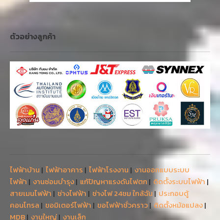
ตัวอย่างลูกค้า
ไฟฟ้าบ้าน
|
ไฟฟ้าอาคาร
|
ไฟฟ้าโรงงาน
|
งานออกแบบระบบ
ไฟฟ้า
|
งานซ่อมบำรุง
|
แก้ปัญหาแรงดันไฟตก
|
ติดตั้งระบบไฟฟ้า
|
สายเมนไฟฟ้า
|
ช่างไฟฟ้า
|
ช่างไฟ 24ชม ใกล้ฉัน
|
ประกอบตู้
คอนโทรล
|
ขอมิเตอร์ไฟฟ้า
|
ขอไฟฟ้าชั่วคราว
|
ติดตั้งหม้อแปลง
|
MDB
|
งานใหญ่
|
งานเล็ก