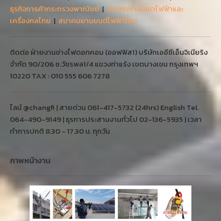
ธุรกิจการค้ากระทรวงพาณิชย์
|
สมาคมช่างเหมาไฟฟ้าและ
เครื่องกลไทย
|
สมาคมยานยนต์ไฟฟ้าไทย
ติดต่อ ฝ่ายงานช่างไฟดอทคอม (ออฟฟิส1) บริษัทเออีซีเอ็นจิเนียริง
จำกัด 90/206 ซ.วัชรพล1/4 แขวงท่าแร้ง เขตบางเขน กรุงเทพฯ
10220 TAX : 010 555 606 7278
ไลน์ @changfi | สายด่วน 061-417-5732 (24hrs) English Tel.
064-490-9149 | ธุรการประสานงานทั่วไป 02-136-5935 | เวลา
ทำการปกติ 8.30 - 17.30 น. ทุกวัน
ภาพหน้างาน