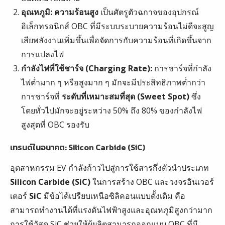
อุณหภูมิ:
ความร้อนสูง
เป็นศัตรูตัวฉกาจของอุปกรณ์
อิเล็กทรอนิกส์ OBC ที่มีระบบระบายความร้อนไม่ดีจะสูญ
เสียพลังงานเพิ่มขึ้นเพื่อจัดการกับความร้อนที่เกิดขึ้นจาก
การแปลงไฟ
กำลังไฟที่ใช้ชาร์จ (Charging Rate):
การชาร์จที่กำลัง
ไฟต่ำมาก ๆ หรือสูงมาก ๆ มักจะมีประสิทธิภาพต่ำกว่า
การชาร์จที่
ระดับที่เหมาะสมที่สุด (Sweet Spot)
ซึ่ง
โดยทั่วไปมักจะอยู่ระหว่าง 50% ถึง 80% ของกำลังไฟ
สูงสุดที่ OBC รองรับ
เทรนด์ในอนาคต: Silicon Carbide (SiC)
อุตสาหกรรม EV กำลังก้าวไปสู่การใช้สารกึ่งตัวนำประเภท
Silicon Carbide (SiC)
ในการสร้าง OBC และวงจรอินเวอร์
เตอร์
SiC
มีข้อได้เปรียบเหนือซิลิคอนแบบดั้งเดิม คือ
สามารถทำงานได้ที่แรงดันไฟฟ้าสูงและอุณหภูมิสูงกว่ามาก
การใช้วัสดุ SiC ช่วยให้ผู้ผลิตสามารถออกแบบ OBC ที่มี