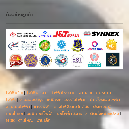
ตัวอย่างลูกค้า
ไฟฟ้าบ้าน
|
ไฟฟ้าอาคาร
|
ไฟฟ้าโรงงาน
|
งานออกแบบระบบ
ไฟฟ้า
|
งานซ่อมบำรุง
|
แก้ปัญหาแรงดันไฟตก
|
ติดตั้งระบบไฟฟ้า
|
สายเมนไฟฟ้า
|
ช่างไฟฟ้า
|
ช่างไฟ 24ชม ใกล้ฉัน
|
ประกอบตู้
คอนโทรล
|
ขอมิเตอร์ไฟฟ้า
|
ขอไฟฟ้าชั่วคราว
|
ติดตั้งหม้อแปลง
|
MDB
|
งานใหญ่
|
งานเล็ก