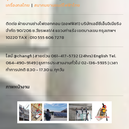
เครื่องกลไทย
|
สมาคมยานยนต์ไฟฟ้าไทย
ติดต่อ ฝ่ายงานช่างไฟดอทคอม (ออฟฟิส1) บริษัทเออีซีเอ็นจิเนียริง
จำกัด 90/206 ซ.วัชรพล1/4 แขวงท่าแร้ง เขตบางเขน กรุงเทพฯ
10220 TAX : 010 555 606 7278
ไลน์ @changfi | สายด่วน 061-417-5732 (24hrs) English Tel.
064-490-9149 | ธุรการประสานงานทั่วไป 02-136-5935 | เวลา
ทำการปกติ 8.30 - 17.30 น. ทุกวัน
ภาพหน้างาน