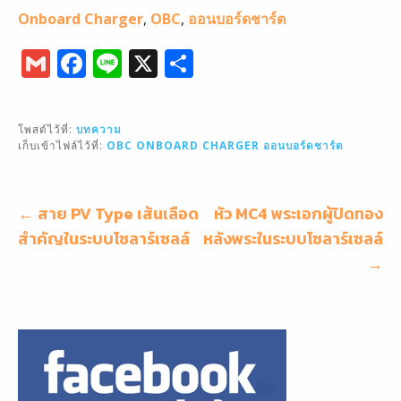
Onboard Charger
,
OBC
,
ออนบอร์ดชาร์ต
G
F
Li
X
S
m
a
n
h
ai
c
e
ar
โพสต์ไว้ที่:
บทความ
l
e
e
เก็บเข้าไฟล์ไว้ที่:
OBC
ONBOARD CHARGER
ออนบอร์ดชาร์ต
b
o
แนะแนว
← สาย PV Type เส้นเลือด
หัว MC4 พระเอกผู้ปิดทอง
o
เรื่อง
สำคัญในระบบโซลาร์เซลล์
หลังพระในระบบโซลาร์เซลล์
k
→