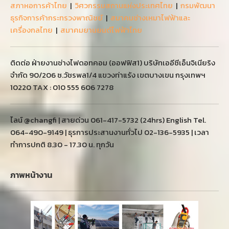
สภาหอการค้าไทย
|
วิศวกรรมสถานแห่งประเทศไทย
|
กรมพัฒนา
ธุรกิจการค้ากระทรวงพาณิชย์
|
สมาคมช่างเหมาไฟฟ้าและ
เครื่องกลไทย
|
สมาคมยานยนต์ไฟฟ้าไทย
ติดต่อ ฝ่ายงานช่างไฟดอทคอม (ออฟฟิส1) บริษัทเออีซีเอ็นจิเนียริง
จำกัด 90/206 ซ.วัชรพล1/4 แขวงท่าแร้ง เขตบางเขน กรุงเทพฯ
10220 TAX : 010 555 606 7278
ไลน์ @changfi | สายด่วน 061-417-5732 (24hrs) English Tel.
064-490-9149 | ธุรการประสานงานทั่วไป 02-136-5935 | เวลา
ทำการปกติ 8.30 - 17.30 น. ทุกวัน
ภาพหน้างาน