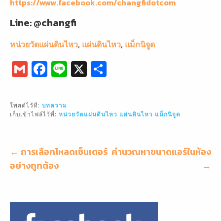
https://www.facebook.com/changfidotcom
Line: @changfi
หน่วยวัดแผ่นดินไหว
,
แผ่นดินไหว
,
แม็กนิจูด
G
F
Li
X
S
m
a
n
h
ai
c
e
ar
โพสต์ไว้ที่:
บทความ
l
e
e
เก็บเข้าไฟล์ไว้ที่:
หน่วยวัดแผ่นดินไหว
แผ่นดินไหว
แม็กนิจูด
b
o
แนะแนว
← การเลือกโหลดเซ็นเตอร์
คำนวณหาขนาดแอร์ในห้อง
o
เรื่อง
อย่างถูกต้อง
→
k