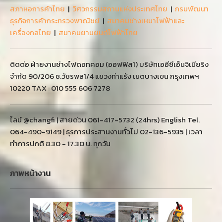
สภาหอการค้าไทย
|
วิศวกรรมสถานแห่งประเทศไทย
|
กรมพัฒนา
ธุรกิจการค้ากระทรวงพาณิชย์
|
สมาคมช่างเหมาไฟฟ้าและ
เครื่องกลไทย
|
สมาคมยานยนต์ไฟฟ้าไทย
ติดต่อ ฝ่ายงานช่างไฟดอทคอม (ออฟฟิส1) บริษัทเออีซีเอ็นจิเนียริง
จำกัด 90/206 ซ.วัชรพล1/4 แขวงท่าแร้ง เขตบางเขน กรุงเทพฯ
10220 TAX : 010 555 606 7278
ไลน์ @changfi | สายด่วน 061-417-5732 (24hrs) English Tel.
064-490-9149 | ธุรการประสานงานทั่วไป 02-136-5935 | เวลา
ทำการปกติ 8.30 - 17.30 น. ทุกวัน
ภาพหน้างาน