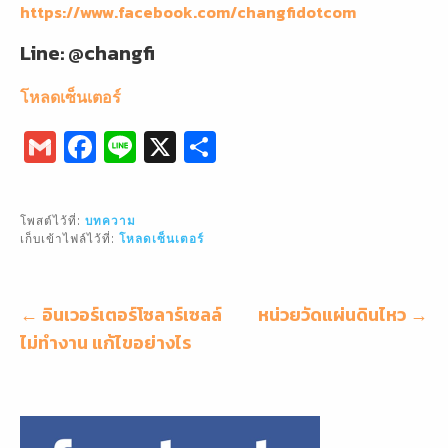
https://www.facebook.com/changfidotcom
Line: @changfi
โหลดเซ็นเตอร์
G
F
Li
X
S
m
a
n
h
ai
c
e
ar
โพสต์ไว้ที่:
บทความ
l
e
e
เก็บเข้าไฟล์ไว้ที่:
โหลดเซ็นเตอร์
b
o
แนะแนว
← อินเวอร์เตอร์โซลาร์เซลล์
หน่วยวัดแผ่นดินไหว →
o
เรื่อง
ไม่ทำงาน แก้ไขอย่างไร
k