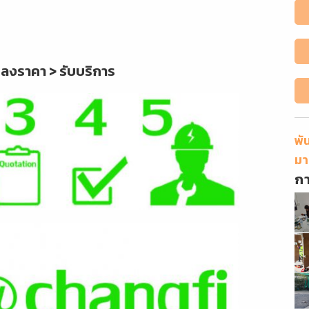
กลงราคา > รับบริการ
พั
มา
ก