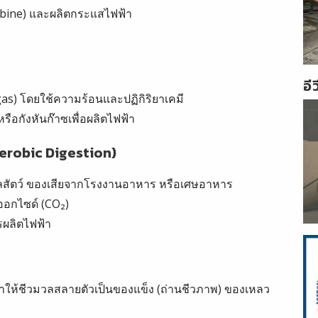
rbine) และผลิตกระแสไฟฟ้า
อี
ngas) โดยใช้ความร้อนและปฏิกิริยาเคมี
รือกังหันก๊าซเพื่อผลิตไฟฟ้า
aerobic Digestion)
น มูลสัตว์ ของเสียจากโรงงานอาหาร หรือเศษอาหาร
ออกไซด์ (CO₂)
รผลิตไฟฟ้า
ำให้ชีวมวลสลายตัวเป็นของแข็ง (ถ่านชีวภาพ) ของเหลว