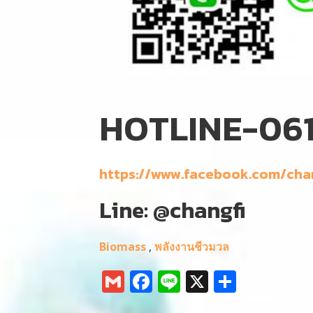
HOTLINE-061
https://www.facebook.com/cha
Line: @changfi
Biomass
,
พลังงานชีวมวล
G
F
Li
X
S
m
a
n
h