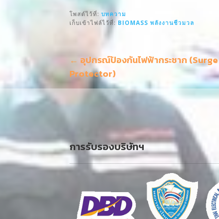
ai
c
e
ar
โพสต์ไว้ที่:
บทความ
l
e
e
เก็บเข้าไฟล์ไว้ที่:
BIOMASS
พลังงานชีวมวล
b
o
แนะแนว
← อุปกรณ์ป้องกันไฟฟ้ากระชาก (Surge
o
Protector)
เรื่อง
k
การรับรองบริษัทฯ