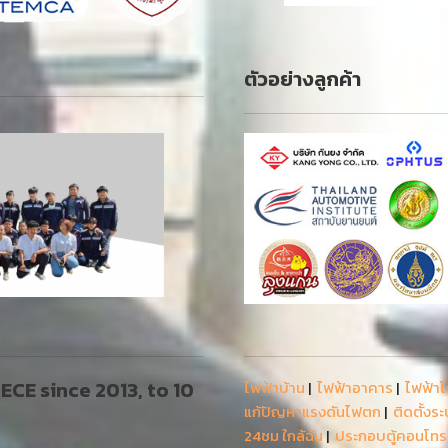
ตัวอย่างลูกค้า
 AECE since 2013, to 10
ไฟฟ้าบ้าน
|
ไฟฟ้าอาคาร
|
ไฟฟ้า
แก้ปัญหาแรงดันไฟตก
|
ติดตั้งร
24ชม ใกล้ฉัน
|
ประกอบตู้คอนโท