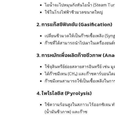
ไอน้ำจะไปหมุนกังหันไอน้ำ (Steam Tu
ใช้ในโรงไฟฟ้าชีวมวลขนาดใหญ่
2.
การแก๊สซิฟิเคชัน (Gasification)
เปลี่ยนชีวมวลให้เป็นก๊าซเชื้อเพลิง (Sy
ก๊าซที่ได้สามารถนำไปเผาในเครื่องยนต์ห
3.
การหมักเพื่อผลิตก๊าซชีวภาพ (An
ใช้จุลินทรีย์ย่อยสลายสารอินทรีย์ เช่
ได้ก๊าซมีเทน (CH₄) และก๊าซคาร์บอนได
ก๊าซมีเทนสามารถใช้เป็นเชื้อเพลิงในกา
4.
ไพโรไลซิส (Pyrolysis)
ใช้ความร้อนสูงในสภาวะไร้ออกซิเจน ท
(น้ำมันชีวภาพ) และก๊าซ