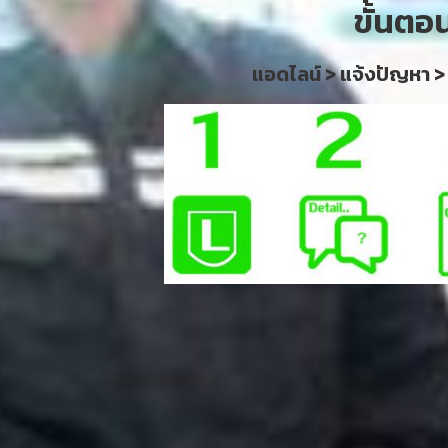
ขั้นตอ
แอดไลน์ > แจ้งปัญหา >