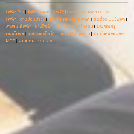
ไฟฟ้าบ้าน
|
ไฟฟ้าอาคาร
|
ไฟฟ้าโรงงาน
|
งานออกแบบระบบ
ไฟฟ้า
|
งานซ่อมบำรุง
|
แก้ปัญหาแรงดันไฟตก
|
ติดตั้งระบบไฟฟ้า
|
สายเมนไฟฟ้า
|
ช่างไฟฟ้า
|
ช่างไฟ 24ชม ใกล้ฉัน
|
ประกอบตู้
คอนโทรล
|
ขอมิเตอร์ไฟฟ้า
|
ขอไฟฟ้าชั่วคราว
|
ติดตั้งหม้อแปลง
|
MDB
|
งานใหญ่
|
งานเล็ก