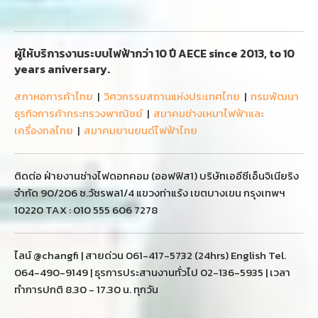
ผู้ให้บริการงานระบบไฟฟ้ากว่า 10 ปี AECE since 2013, to 10
years aniversary.
สภาหอการค้าไทย
|
วิศวกรรมสถานแห่งประเทศไทย
|
กรมพัฒนา
ธุรกิจการค้ากระทรวงพาณิชย์
|
สมาคมช่างเหมาไฟฟ้าและ
เครื่องกลไทย
|
สมาคมยานยนต์ไฟฟ้าไทย
ติดต่อ ฝ่ายงานช่างไฟดอทคอม (ออฟฟิส1) บริษัทเออีซีเอ็นจิเนียริง
จำกัด 90/206 ซ.วัชรพล1/4 แขวงท่าแร้ง เขตบางเขน กรุงเทพฯ
10220 TAX : 010 555 606 7278
ไลน์ @changfi | สายด่วน 061-417-5732 (24hrs) English Tel.
064-490-9149 | ธุรการประสานงานทั่วไป 02-136-5935 | เวลา
ทำการปกติ 8.30 - 17.30 น. ทุกวัน