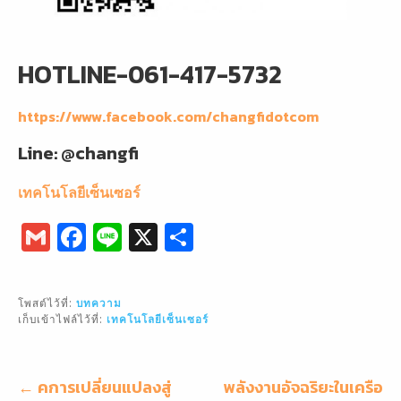
HOTLINE-061-417-5732
https://www.facebook.com/changfidotcom
Line: @changfi
เทคโนโลยีเซ็นเซอร์
G
F
Li
X
S
m
a
n
h
ai
c
e
ar
โพสต์ไว้ที่:
บทความ
l
e
e
เก็บเข้าไฟล์ไว้ที่:
เทคโนโลยีเซ็นเซอร์
b
o
แนะแนว
← คการเปลี่ยนแปลงสู่
พลังงานอัจฉริยะในเครือ