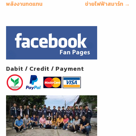
o
เรื่อง
พลังงานทดแทน
ข่ายไฟฟ้าสมาร์ท →
k
Dabit / Credit / Payment