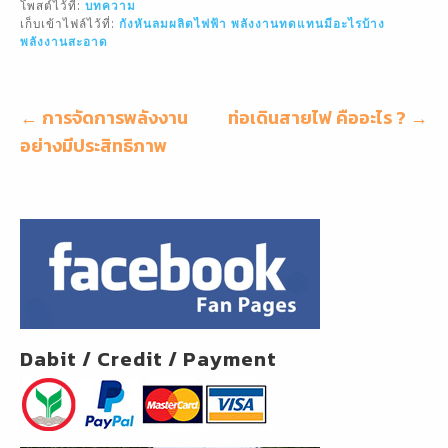
โพสต์ไว้ที่:
บทความ
l
e
e
เก็บเข้าไฟล์ไว้ที่:
กังหันลมผลิตไฟฟ้า
พลังงานทดแทนมีอะไรบ้าง
พลังงานสะอาด
b
o
o
แนะแนว
← การจัดการพลังงาน
ท่อเดินสายไฟ คืออะไร ? →
เรื่อง
อย่างมีประสิทธิภาพ
k
Dabit / Credit / Payment