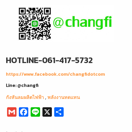
HOTLINE-061-417-5732
https://www.facebook.com/changfidotcom
Line: @changfi
กังหันลมผลิตไฟฟ้า
,
พลังงานทดแทน
G
F
Li
X
S
m
a
n
h
ai
c
e
ar