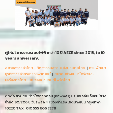
ผู้ให้บริการงานระบบไฟฟ้ากว่า 10 ปี AECE since 2013, to 10
years aniversary.
สภาหอการค้าไทย
|
วิศวกรรมสถานแห่งประเทศไทย
|
กรมพัฒนา
ธุรกิจการค้ากระทรวงพาณิชย์
|
สมาคมช่างเหมาไฟฟ้าและ
เครื่องกลไทย
|
สมาคมยานยนต์ไฟฟ้าไทย
ติดต่อ ฝ่ายงานช่างไฟดอทคอม (ออฟฟิส1) บริษัทเออีซีเอ็นจิเนียริง
จำกัด 90/206 ซ.วัชรพล1/4 แขวงท่าแร้ง เขตบางเขน กรุงเทพฯ
10220 TAX : 010 555 606 7278