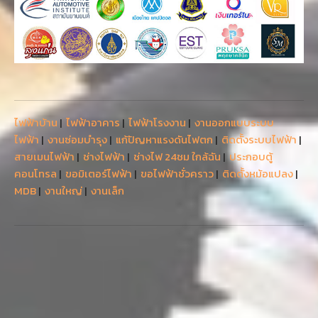
ไฟฟ้าบ้าน
|
ไฟฟ้าอาคาร
|
ไฟฟ้าโรงงาน
|
งานออกแบบระบบ
ไฟฟ้า
|
งานซ่อมบำรุง
|
แก้ปัญหาแรงดันไฟตก
|
ติดตั้งระบบไฟฟ้า
|
สายเมนไฟฟ้า
|
ช่างไฟฟ้า
|
ช่างไฟ 24ชม ใกล้ฉัน
|
ประกอบตู้
คอนโทรล
|
ขอมิเตอร์ไฟฟ้า
|
ขอไฟฟ้าชั่วคราว
|
ติดตั้งหม้อแปลง
|
MDB
|
งานใหญ่
|
งานเล็ก