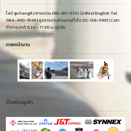
ไลน์ @changfi | สายด่วน 061-417-5732 (24hrs) English Tel.
064-490-9149 | ธุรการประสานงานทั่วไป 02-136-5935 | เวลา
ทำการปกติ 8.30 - 17.30 น. ทุกวัน
ภาพหน้างาน
ตัวอย่างลูกค้า