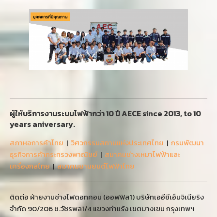
ผู้ให้บริการงานระบบไฟฟ้ากว่า 10 ปี AECE since 2013, to 10
years aniversary.
สภาหอการค้าไทย
|
วิศวกรรมสถานแห่งประเทศไทย
|
กรมพัฒนา
ธุรกิจการค้ากระทรวงพาณิชย์
|
สมาคมช่างเหมาไฟฟ้าและ
เครื่องกลไทย
|
สมาคมยานยนต์ไฟฟ้าไทย
ติดต่อ ฝ่ายงานช่างไฟดอทคอม (ออฟฟิส1) บริษัทเออีซีเอ็นจิเนียริง
จำกัด 90/206 ซ.วัชรพล1/4 แขวงท่าแร้ง เขตบางเขน กรุงเทพฯ