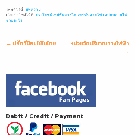
ai
c
e
ar
โพสต์ไว้ที่:
บทความ
l
e
e
เก็บเข้าไฟล์ไว้ที่:
ประโยชน์เทปพันสายไฟ
เทปพันสายไฟ
เทปพันสายไฟ
ช่วยอะไร
b
o
o
แนะแนว
← ปลั๊กที่นิยมใช้ในไทย
หน่วยวัดปริมาณทางไฟฟ้า
เรื่อง
k
→
Dabit / Credit / Payment