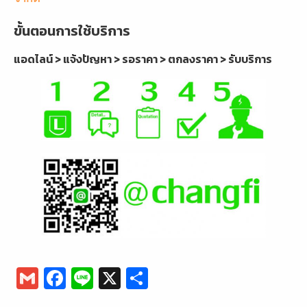
ขั้นตอนการใช้บริการ
แอดไลน์ > แจ้งปัญหา > รอราคา > ตกลงราคา > รับบริการ
G
F
Li
X
S
m
a
n
h