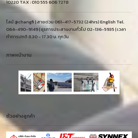
10220 TAX : 010 555 606 7278
ไลน์ @changfi | สายด่วน 061-417-5732 (24hrs) English Tel.
064-490-9149 | ธุรการประสานงานทั่วไป 02-136-5935 | เวลา
ทำการปกติ 8.30 - 17.30 น. ทุกวัน
ภาพหน้างาน
ตัวอย่างลูกค้า