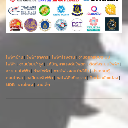
ไฟฟ้าบ้าน
|
ไฟฟ้าอาคาร
|
ไฟฟ้าโรงงาน
|
งานออกแบบระบบ
ไฟฟ้า
|
งานซ่อมบำรุง
|
แก้ปัญหาแรงดันไฟตก
|
ติดตั้งระบบไฟฟ้า
|
สายเมนไฟฟ้า
|
ช่างไฟฟ้า
|
ช่างไฟ 24ชม ใกล้ฉัน
|
ประกอบตู้
คอนโทรล
|
ขอมิเตอร์ไฟฟ้า
|
ขอไฟฟ้าชั่วคราว
|
ติดตั้งหม้อแปลง
|
MDB
|
งานใหญ่
|
งานเล็ก