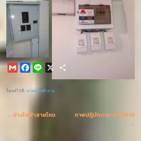
G
F
Li
X
S
m
a
n
h
ai
c
e
ar
โพสต์ไว้ที่:
ภาพการทำงาน
l
e
e
b
แนะแนว
← ช่างไฟฟ้าสายไหม
o
ภาพปฎิบัตงาน-03(100)
เรื่อง
→
o
k